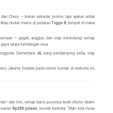
a dari Chery — bukan sekadar promo, tapi ajakan untuk
. Atau duduk manis di pelukan
Tiggo 8
, tempat di mana
purnaan — gagah, anggun, dan siap melindungi setiap
 gaya tanpa kehilangan rasa.
enggoda. Sementara
J6
, sang pendamping setia, siap
hery Jakarta Selatan pada nomor kontak di website ini,
i—dan kini, setiap baris puisinya telah ditulis dalam
kisaran
Rp280 jutaan
, seolah berkata: “Mari kita mulai