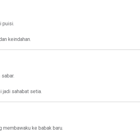
 puisi.
dan keindahan.
 sabar.
jadi sahabat setia.
g membawaku ke babak baru.