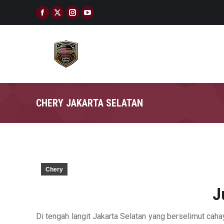
Facebook
X
Instagram
YouTube
page
page
page
page
opens
opens
opens
opens
in
in
in
in
new
new
new
new
window
window
window
window
CHERY JAKARTA SELATAN
Chery
J
Di tengah langit Jakarta Selatan yang berselimut caha