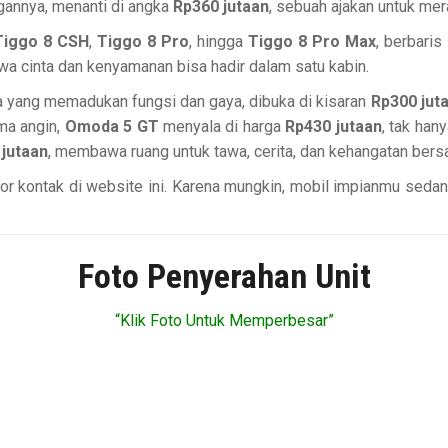
egannya, menanti di angka
Rp360 jutaan
, sebuah ajakan untuk me
Tiggo 8 CSH
,
Tiggo 8 Pro
, hingga
Tiggo 8 Pro Max
, berbari
a cinta dan kenyamanan bisa hadir dalam satu kabin.
a yang memadukan fungsi dan gaya, dibuka di kisaran
Rp300 jut
ama angin,
Omoda 5 GT
menyala di harga
Rp430 jutaan
, tak han
jutaan
, membawa ruang untuk tawa, cerita, dan kehangatan bers
r kontak di website ini. Karena mungkin, mobil impianmu seda
Foto Penyerahan Unit
“Klik Foto Untuk Memperbesar”