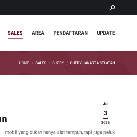
Search:
SALES
AREA
PENDAFTARAN
UPDATE
You are here:
HOME
SALES
CHERY
CHERY JAKARTA SELATAN
Jul
3
an
2025
 — mobil yang bukan hanya alat tempuh, tapi juga peluk