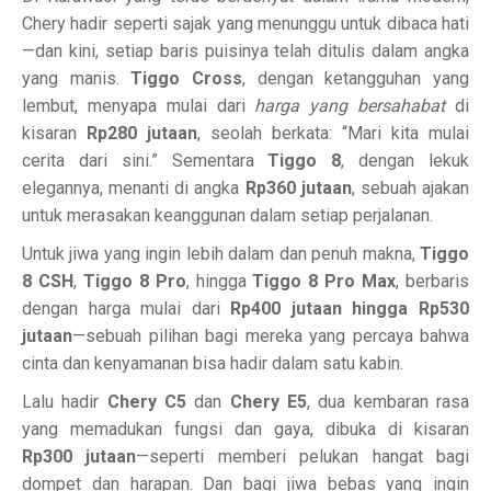
Chery hadir seperti sajak yang menunggu untuk dibaca hati
—dan kini, setiap baris puisinya telah ditulis dalam angka
yang manis.
Tiggo Cross
, dengan ketangguhan yang
lembut, menyapa mulai dari
harga yang bersahabat
di
kisaran
Rp280 jutaan
, seolah berkata: “Mari kita mulai
cerita dari sini.” Sementara
Tiggo 8
, dengan lekuk
elegannya, menanti di angka
Rp360 jutaan
, sebuah ajakan
untuk merasakan keanggunan dalam setiap perjalanan.
Untuk jiwa yang ingin lebih dalam dan penuh makna,
Tiggo
8 CSH
,
Tiggo 8 Pro
, hingga
Tiggo 8 Pro Max
, berbaris
dengan harga mulai dari
Rp400 jutaan hingga Rp530
jutaan
—sebuah pilihan bagi mereka yang percaya bahwa
cinta dan kenyamanan bisa hadir dalam satu kabin.
Lalu hadir
Chery C5
dan
Chery E5
, dua kembaran rasa
yang memadukan fungsi dan gaya, dibuka di kisaran
Rp300 jutaan
—seperti memberi pelukan hangat bagi
dompet dan harapan. Dan bagi jiwa bebas yang ingin