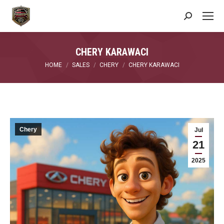
Search:
CHERY KARAWACI
You are here:
HOME
SALES
CHERY
CHERY KARAWACI
Chery
Jul
21
2025