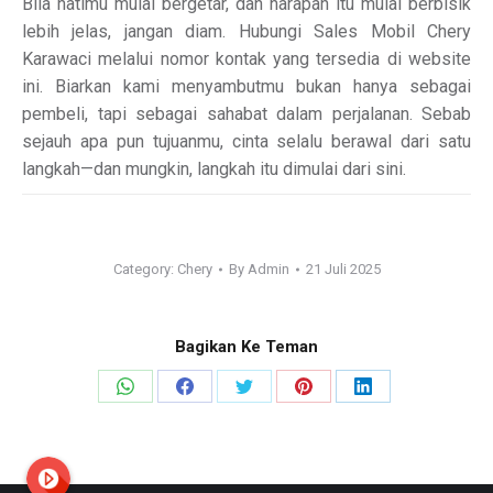
Bila hatimu mulai bergetar, dan harapan itu mulai berbisik
lebih jelas, jangan diam. Hubungi Sales Mobil Chery
Karawaci melalui nomor kontak yang tersedia di website
ini. Biarkan kami menyambutmu bukan hanya sebagai
pembeli, tapi sebagai sahabat dalam perjalanan. Sebab
sejauh apa pun tujuanmu, cinta selalu berawal dari satu
langkah—dan mungkin, langkah itu dimulai dari sini.
Category:
Chery
By
Admin
21 Juli 2025
Bagikan Ke Teman
Share
Share
Share
Share
Share
on
on
on
on
on
WhatsApp
Facebook
X
Pinterest
LinkedIn