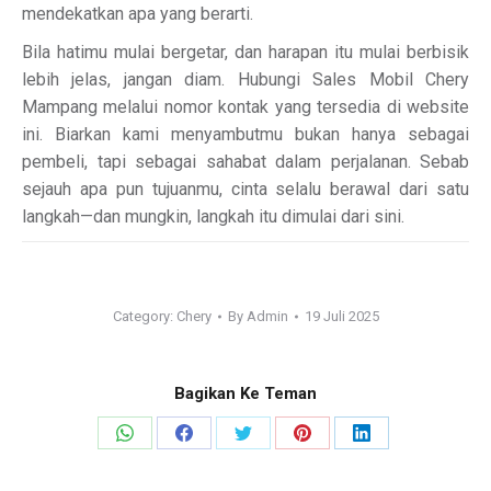
mendekatkan apa yang berarti.
Bila hatimu mulai bergetar, dan harapan itu mulai berbisik
lebih jelas, jangan diam. Hubungi Sales Mobil Chery
Mampang melalui nomor kontak yang tersedia di website
ini. Biarkan kami menyambutmu bukan hanya sebagai
pembeli, tapi sebagai sahabat dalam perjalanan. Sebab
sejauh apa pun tujuanmu, cinta selalu berawal dari satu
langkah—dan mungkin, langkah itu dimulai dari sini.
Category:
Chery
By
Admin
19 Juli 2025
Bagikan Ke Teman
Share
Share
Share
Share
Share
on
on
on
on
on