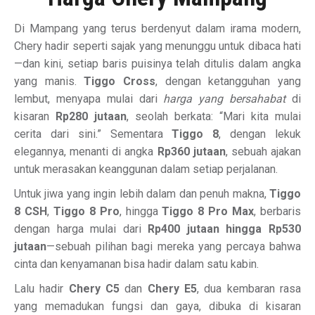
Di Mampang yang terus berdenyut dalam irama modern,
Chery hadir seperti sajak yang menunggu untuk dibaca hati
—dan kini, setiap baris puisinya telah ditulis dalam angka
yang manis.
Tiggo Cross
, dengan ketangguhan yang
lembut, menyapa mulai dari
harga yang bersahabat
di
kisaran
Rp280 jutaan
, seolah berkata: “Mari kita mulai
cerita dari sini.” Sementara
Tiggo 8
, dengan lekuk
elegannya, menanti di angka
Rp360 jutaan
, sebuah ajakan
untuk merasakan keanggunan dalam setiap perjalanan.
Untuk jiwa yang ingin lebih dalam dan penuh makna,
Tiggo
8 CSH
,
Tiggo 8 Pro
, hingga
Tiggo 8 Pro Max
, berbaris
dengan harga mulai dari
Rp400 jutaan hingga Rp530
jutaan
—sebuah pilihan bagi mereka yang percaya bahwa
cinta dan kenyamanan bisa hadir dalam satu kabin.
Lalu hadir
Chery C5
dan
Chery E5
, dua kembaran rasa
yang memadukan fungsi dan gaya, dibuka di kisaran