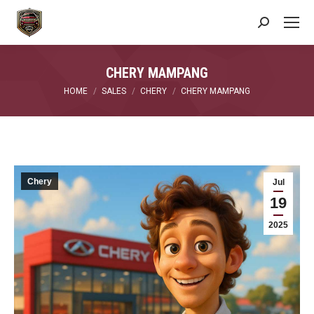
Search:
CHERY MAMPANG
You are here:
HOME
SALES
CHERY
CHERY MAMPANG
Chery
Jul
19
2025