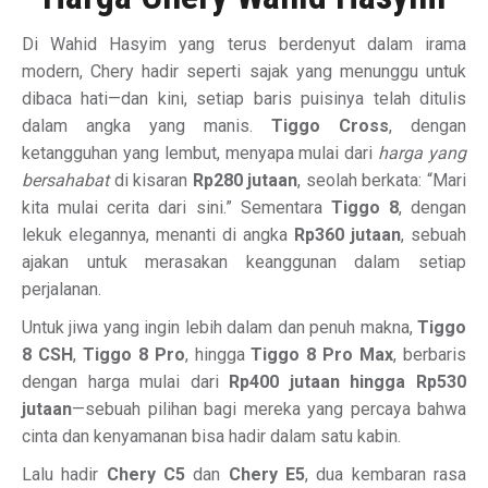
Di Wahid Hasyim yang terus berdenyut dalam irama
modern, Chery hadir seperti sajak yang menunggu untuk
dibaca hati—dan kini, setiap baris puisinya telah ditulis
dalam angka yang manis.
Tiggo Cross
, dengan
ketangguhan yang lembut, menyapa mulai dari
harga yang
bersahabat
di kisaran
Rp280 jutaan
, seolah berkata: “Mari
kita mulai cerita dari sini.” Sementara
Tiggo 8
, dengan
lekuk elegannya, menanti di angka
Rp360 jutaan
, sebuah
ajakan untuk merasakan keanggunan dalam setiap
perjalanan.
Untuk jiwa yang ingin lebih dalam dan penuh makna,
Tiggo
8 CSH
,
Tiggo 8 Pro
, hingga
Tiggo 8 Pro Max
, berbaris
dengan harga mulai dari
Rp400 jutaan hingga Rp530
jutaan
—sebuah pilihan bagi mereka yang percaya bahwa
cinta dan kenyamanan bisa hadir dalam satu kabin.
Lalu hadir
Chery C5
dan
Chery E5
, dua kembaran rasa