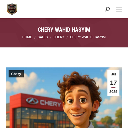
Search:
CHERY WAHID HASYIM
You are here:
HOME
SALES
CHERY
CHERY WAHID HASYIM
Chery
Jul
17
2025